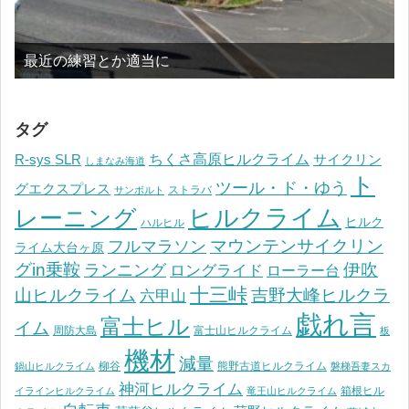
最近の練習とか適当に
タグ
ちくさ高原ヒルクライム
R-sys SLR
サイクリン
しまなみ海道
ト
ツール・ド・ゆう
グエクスプレス
ストラバ
サンボルト
ヒルクライム
レーニング
ヒルク
ハルヒル
マウンテンサイクリン
フルマラソン
ライム大台ヶ原
グin乗鞍
伊吹
ランニング
ロングライド
ローラー台
十三峠
山ヒルクライム
吉野大峰ヒルクラ
六甲山
戯れ言
富士ヒル
イム
周防大島
富士山ヒルクライム
板
機材
減量
柳谷
熊野古道ヒルクライム
鍋山ヒルクライム
磐梯吾妻スカ
神河ヒルクライム
箱根ヒル
イラインヒルクライム
竜王山ヒルクライム