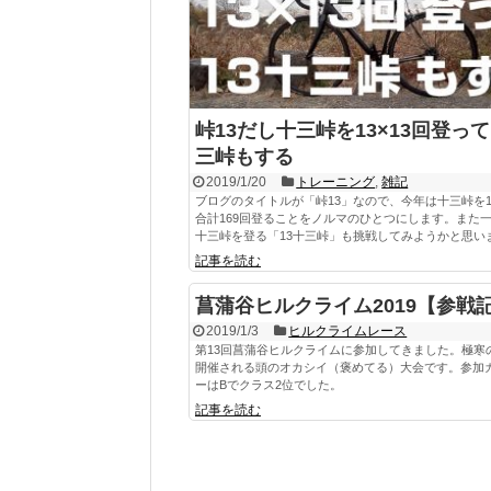
峠13だし十三峠を13×13回登って
三峠もする
2019/1/20
トレーニング
,
雑記
ブログのタイトルが「峠13」なので、今年は十三峠を13
合計169回登ることをノルマのひとつにします。また一
十三峠を登る「13十三峠」も挑戦してみようかと思い
記事を読む
菖蒲谷ヒルクライム2019【参戦
2019/1/3
ヒルクライムレース
第13回菖蒲谷ヒルクライムに参加してきました。極寒
開催される頭のオカシイ（褒めてる）大会です。参加
ーはBでクラス2位でした。
記事を読む