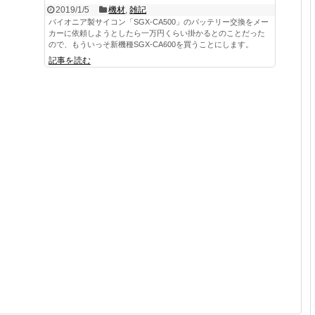
2019/1/5
機材
,
雑記
パイオニア製サイコン「SGX-CA500」のバッテリー交換をメー
カーに依頼しようとしたら一万円くらい掛かるとのことだった
ので、もういっそ新機種SGX-CA600を買うことにします。
記事を読む