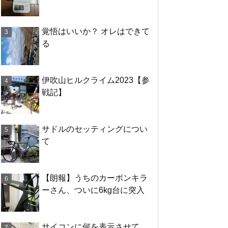
覚悟はいいか？ オレはできて
る
伊吹山ヒルクライム2023【参
戦記】
サドルのセッティングについ
て
【朗報】うちのカーボンキラ
ーさん、ついに6kg台に突入
サイコンに何を表示させて