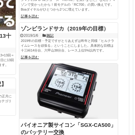
ゾンで安かったから！前モデルの「RC700」の買い換えです。
Boaダイヤルがひとつから2つに増えています。
記事を読む
ゾンビランドサカ（2019年の目標）
13十
2019/1/6
雑記
2019年の目標・予定ですがとりあえずは昨年と同様「ヒルクラ
イムレースを頑張る」ということにしました。具体的な目標は
十三峠14分台、六甲山38分台、レース上位5%以内です。
×13回＝
記事を読む
日に13回
ます。
記】
の正月に
カテゴリ
パイオニア製サイコン「SGX-CA500」
のバッテリー交換