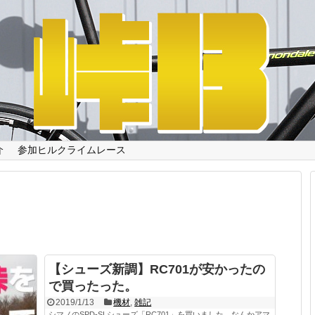
介
参加ヒルクライムレース
【シューズ新調】RC701が安かったの
で買ったった。
2019/1/13
機材
,
雑記
シマノのSPD-SLシューズ「RC701」を買いました。なんかアマ