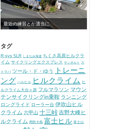
最近の練習とか適当に
タグ
ちくさ高原ヒルクラ
R-sys SLR
しまなみ海道
イム
サイクリングエクスプレス
ス
サンボルト
トレーニ
ツール・ド・ゆう
トラバ
ヒルクライム
ング
ヒ
ハルヒル
マウン
フルマラソン
ルクライム大台ヶ原
テンサイクリングin乗鞍
ランニング
伊吹山ヒル
ロングライド
ローラー台
十三峠
クライム
吉野大峰ヒ
六甲山
富士ヒル
ルクライム
周防大島
富士山