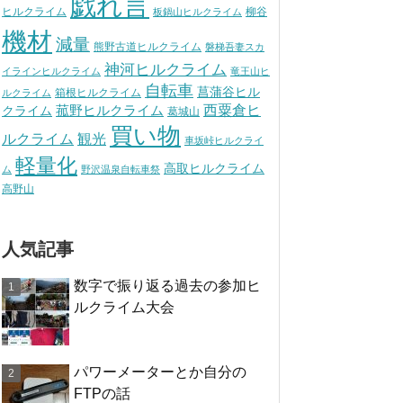
戯れ言
ヒルクライム
柳谷
板鍋山ヒルクライム
機材
減量
熊野古道ヒルクライム
磐梯吾妻スカ
神河ヒルクライム
イラインヒルクライム
竜王山ヒ
自転車
菖蒲谷ヒル
箱根ヒルクライム
ルクライム
西粟倉ヒ
菰野ヒルクライム
クライム
葛城山
買い物
観光
ルクライム
車坂峠ヒルクライ
軽量化
高取ヒルクライム
ム
野沢温泉自転車祭
高野山
人気記事
数字で振り返る過去の参加ヒ
ルクライム大会
パワーメーターとか自分の
FTPの話