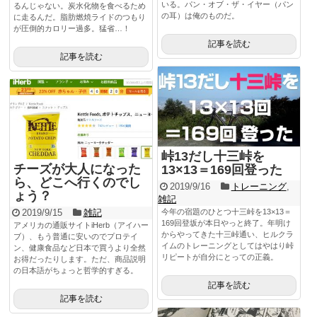
いる。パン・オブ・ザ・イヤー（パン
るんじゃない。炭水化物を食べるため
の耳）は俺のものだ。
に走るんだ。脂肪燃焼ライドのつもり
が圧倒的カロリー過多。猛省…！
記事を読む
記事を読む
峠13だし十三峠を
チーズが大人になった
13×13＝169回登った
ら、どこへ行くのでし
2019/9/16
トレーニング
,
ょう？
雑記
2019/9/15
雑記
今年の宿題のひとつ十三峠を13×13＝
169回登坂が本日やっと終了。年明け
アメリカの通販サイトiHerb（アイハー
からやってきた十三峠通い、ヒルクラ
ブ）、もう普通に安いのでプロテイ
イムのトレーニングとしてはやはり峠
ン、健康食品など日本で買うより全然
リピートが自分にとっての正義。
お得だったりします。ただ、商品説明
の日本語がちょっと哲学的すぎる。
記事を読む
記事を読む