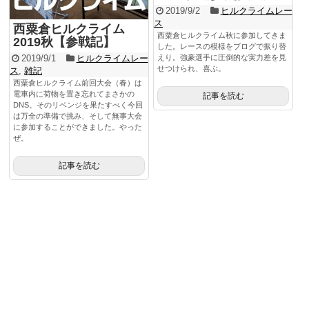
2019/9/2
ヒルクライムレー
ス
西粟倉ヒルクライム
西粟倉ヒルクライム秋に参加してきま
2019秋【参戦記】
した。レースの模様をブログで振り替
2019/9/1
ヒルクライムレー
えり。強豪選手に圧倒的な実力差を見
せつけられ、喜ぶ。
ス
,
雑記
西粟倉ヒルクライム前回大会（春）は
電車内に荷物を置き忘れてまさかの
記事を読む
DNS。そのリベンジを果たすべく今回
は万全の準備で挑み、そして無事大会
に参加することができました。やった
ぜ。
記事を読む