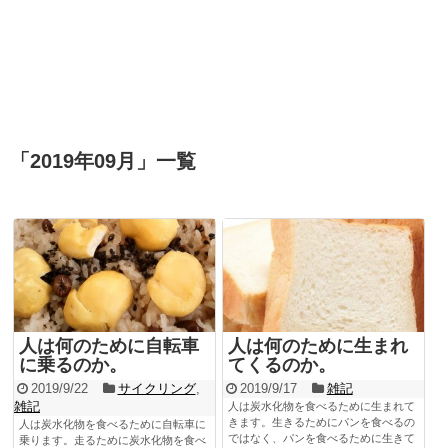
「
2019年09月
」
一覧
人は何のために自転車
人は何のために生まれ
に乗るのか。
てくるのか。
2019/9/22
サイクリング
,
2019/9/17
雑記
雑記
人は炭水化物を食べるために生まれて
きます。生きるためにパンを食べるの
人は炭水化物を食べるために自転車に
ではなく、パンを食べるために生きて
乗ります。走るために炭水化物を食べ