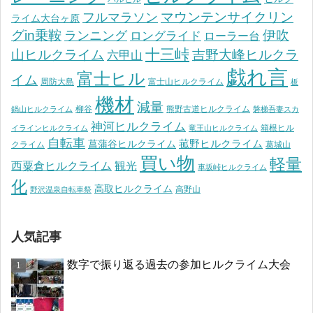
マウンテンサイクリン
フルマラソン
ライム大台ヶ原
グin乗鞍
伊吹
ランニング
ロングライド
ローラー台
十三峠
山ヒルクライム
吉野大峰ヒルクラ
六甲山
戯れ言
富士ヒル
イム
周防大島
富士山ヒルクライム
板
機材
減量
柳谷
熊野古道ヒルクライム
鍋山ヒルクライム
磐梯吾妻スカ
神河ヒルクライム
箱根ヒル
イラインヒルクライム
竜王山ヒルクライム
自転車
菰野ヒルクライム
菖蒲谷ヒルクライム
クライム
葛城山
買い物
軽量
観光
西粟倉ヒルクライム
車坂峠ヒルクライム
化
高取ヒルクライム
高野山
野沢温泉自転車祭
人気記事
数字で振り返る過去の参加ヒルクライム大会