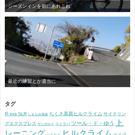
シーズンインを前にあれこれ
最近の練習とか適当に
タグ
ちくさ高原ヒルクライム
R-sys SLR
サイクリン
しまなみ海道
ト
ツール・ド・ゆう
グエクスプレス
ストラバ
サンボルト
ヒルクライム
レーニング
ヒルク
ハルヒル