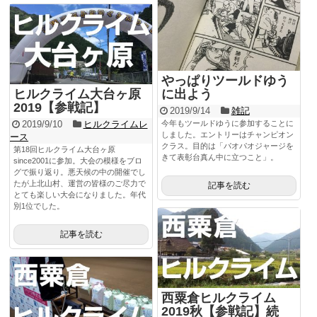
やっぱりツールドゆう
ヒルクライム大台ヶ原
に出よう
2019【参戦記】
2019/9/14
雑記
2019/9/10
ヒルクライムレ
今年もツールドゆうに参加することに
しました。エントリーはチャンピオン
ース
クラス。目的は「パオパオジャージを
第18回ヒルクライム大台ヶ原
きて表彰台真ん中に立つこと」。
since2001に参加。大会の模様をブロ
グで振り返り。悪天候の中の開催でし
たが上北山村、運営の皆様のご尽力で
記事を読む
とても楽しい大会になりました。年代
別1位でした。
記事を読む
西粟倉ヒルクライム
2019秋【参戦記】続