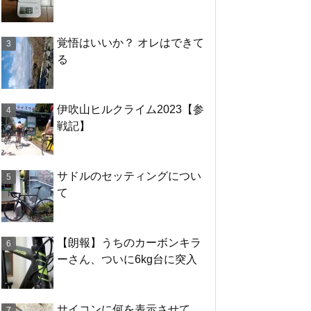
覚悟はいいか？ オレはできて
る
伊吹山ヒルクライム2023【参
戦記】
サドルのセッティングについ
て
【朗報】うちのカーボンキラ
ーさん、ついに6kg台に突入
サイコンに何を表示させて