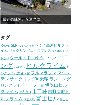
最近の練習とか適当に
タグ
ちくさ高原ヒルクラ
R-sys SLR
しまなみ海道
イム
サイクリングエクスプレス
ス
サンボルト
トレーニ
ツール・ド・ゆう
トラバ
ヒルクライム
ング
ヒ
ハルヒル
マウン
フルマラソン
ルクライム大台ヶ原
テンサイクリングin乗鞍
ランニング
伊吹山ヒル
ロングライド
ローラー台
十三峠
クライム
吉野大峰ヒ
六甲山
富士ヒル
ルクライム
周防大島
富士山