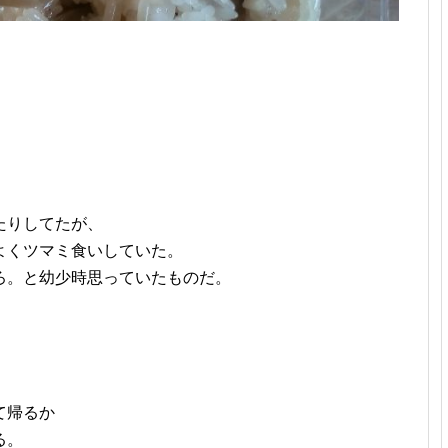
たりしてたが、
よくツマミ食いしていた。
ろ。と幼少時思っていたものだ。
て帰るか
る。