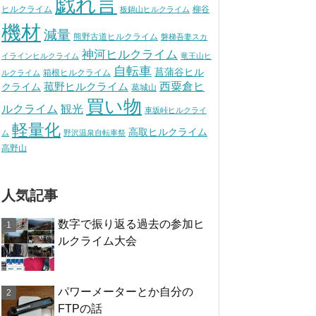
戯れ言
ヒルクライム
柳谷
板鍋山ヒルクライム
機材
減量
熊野古道ヒルクライム
磐梯吾妻スカ
神河ヒルクライム
イラインヒルクライム
竜王山ヒ
自転車
菖蒲谷ヒル
箱根ヒルクライム
ルクライム
西粟倉ヒ
菰野ヒルクライム
クライム
葛城山
買い物
観光
ルクライム
車坂峠ヒルクライ
軽量化
高取ヒルクライム
ム
野沢温泉自転車祭
高野山
人気記事
数字で振り返る過去の参加ヒ
ルクライム大会
パワーメーターとか自分の
FTPの話