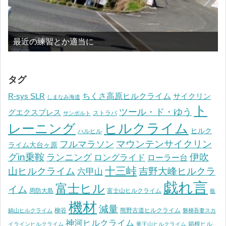
最近の練習とか適当に
タグ
ちくさ高原ヒルクライム
R-sys SLR
サイクリン
しまなみ海道
ト
ツール・ド・ゆう
グエクスプレス
ストラバ
サンボルト
ヒルクライム
レーニング
ヒルク
ハルヒル
マウンテンサイクリン
フルマラソン
ライム大台ヶ原
グin乗鞍
伊吹
ランニング
ロングライド
ローラー台
十三峠
山ヒルクライム
吉野大峰ヒルクラ
六甲山
戯れ言
富士ヒル
イム
周防大島
富士山ヒルクライム
板
機材
減量
柳谷
熊野古道ヒルクライム
鍋山ヒルクライム
磐梯吾妻スカ
神河ヒルクライム
箱根ヒル
イラインヒルクライム
竜王山ヒルクライム