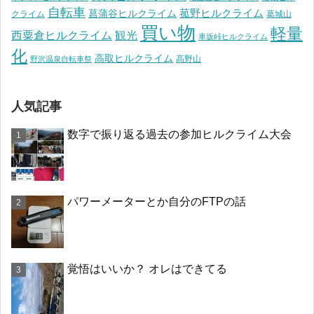
自転車
菰野ヒルクライム
菖蒲谷ヒルクライム
クライム
葛城山
買い物
軽量
観光
西粟倉ヒルクライム
車坂峠ヒルクライム
化
高取ヒルクライム
高野山
野沢温泉自転車祭
人気記事
数字で振り返る過去の参加ヒルクライム大会
パワーメーターとか自分のFTPの話
覚悟はいいか？ オレはできてる