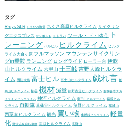
タグ
ちくさ高原ヒルクライム
R-sys SLR
サイクリン
しまなみ海道
ト
ツール・ド・ゆう
グエクスプレス
ストラバ
サンボルト
ヒルクライム
レーニング
ヒルク
ハルヒル
マウンテンサイクリン
フルマラソン
ライム大台ヶ原
グin乗鞍
伊吹
ランニング
ロングライド
ローラー台
十三峠
山ヒルクライム
吉野大峰ヒルクラ
六甲山
戯れ言
富士ヒル
イム
周防大島
富士山ヒルクライム
板
機材
減量
柳谷
熊野古道ヒルクライム
鍋山ヒルクライム
磐梯吾妻スカ
神河ヒルクライム
箱根ヒル
イラインヒルクライム
竜王山ヒルクライム
自転車
菰野ヒルクライム
菖蒲谷ヒルクライム
クライム
葛城山
買い物
軽量
観光
西粟倉ヒルクライム
車坂峠ヒルクライム
化
高取ヒルクライム
高野山
野沢温泉自転車祭