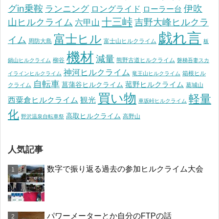
グin乗鞍
伊吹
ランニング
ロングライド
ローラー台
十三峠
山ヒルクライム
吉野大峰ヒルクラ
六甲山
戯れ言
富士ヒル
イム
周防大島
富士山ヒルクライム
板
機材
減量
柳谷
熊野古道ヒルクライム
鍋山ヒルクライム
磐梯吾妻スカ
神河ヒルクライム
箱根ヒル
イラインヒルクライム
竜王山ヒルクライム
自転車
菰野ヒルクライム
菖蒲谷ヒルクライム
クライム
葛城山
買い物
軽量
観光
西粟倉ヒルクライム
車坂峠ヒルクライム
化
高取ヒルクライム
高野山
野沢温泉自転車祭
人気記事
数字で振り返る過去の参加ヒルクライム大会
パワーメーターとか自分のFTPの話