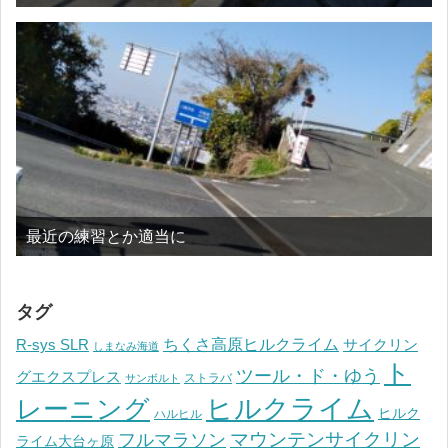
最近の練習とか適当に
タグ
ちくさ高原ヒルクライム
R-sys SLR
サイクリン
しまなみ海道
ト
ツール・ド・ゆう
グエクスプレス
ストラバ
サンボルト
ヒルクライム
レーニング
ヒルク
ハルヒル
マウンテンサイクリン
フルマラソン
ライム大台ヶ原