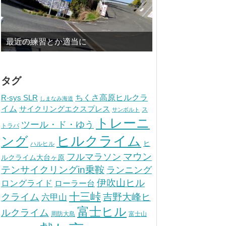
最近の練習とか適当に
タグ
ちくさ高原ヒルクラ
R-sys SLR
しまなみ海道
イム
サイクリングエクスプレス
ス
サンボルト
トレーニ
ツール・ド・ゆう
トラバ
ヒルクライム
ング
ヒ
ハルヒル
マウン
フルマラソン
ルクライム大台ヶ原
テンサイクリングin乗鞍
ランニング
伊吹山ヒル
ロングライド
ローラー台
十三峠
クライム
吉野大峰ヒ
六甲山
富士ヒル
ルクライム
周防大島
富士山