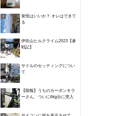
覚悟はいいか？ オレはできて
る
伊吹山ヒルクライム2023【参
戦記】
サドルのセッティングについ
て
【朗報】うちのカーボンキラ
ーさん、ついに6kg台に突入
サイコンに何を表示させて