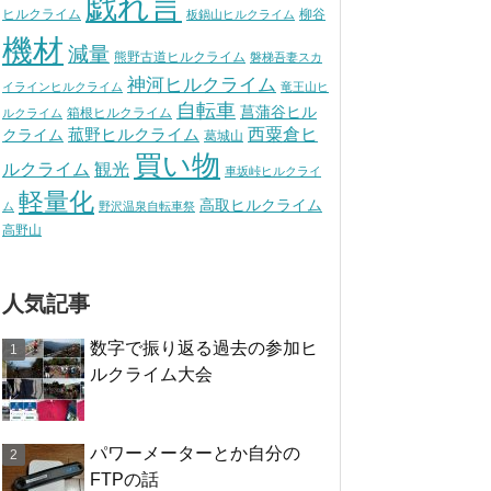
戯れ言
ヒルクライム
柳谷
板鍋山ヒルクライム
機材
減量
熊野古道ヒルクライム
磐梯吾妻スカ
神河ヒルクライム
イラインヒルクライム
竜王山ヒ
自転車
菖蒲谷ヒル
箱根ヒルクライム
ルクライム
西粟倉ヒ
菰野ヒルクライム
クライム
葛城山
買い物
観光
ルクライム
車坂峠ヒルクライ
軽量化
高取ヒルクライム
ム
野沢温泉自転車祭
高野山
人気記事
数字で振り返る過去の参加ヒ
ルクライム大会
パワーメーターとか自分の
FTPの話