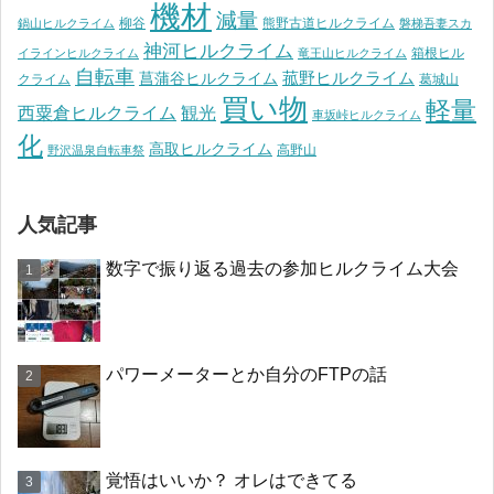
機材
減量
柳谷
熊野古道ヒルクライム
鍋山ヒルクライム
磐梯吾妻スカ
神河ヒルクライム
箱根ヒル
イラインヒルクライム
竜王山ヒルクライム
自転車
菰野ヒルクライム
菖蒲谷ヒルクライム
クライム
葛城山
買い物
軽量
観光
西粟倉ヒルクライム
車坂峠ヒルクライム
化
高取ヒルクライム
高野山
野沢温泉自転車祭
人気記事
数字で振り返る過去の参加ヒルクライム大会
パワーメーターとか自分のFTPの話
覚悟はいいか？ オレはできてる