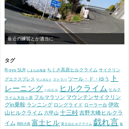
最近の練習とか適当に
タグ
ちくさ高原ヒルクライム
R-sys SLR
サイクリン
しまなみ海道
ト
ツール・ド・ゆう
グエクスプレス
ストラバ
サンボルト
ヒルクライム
レーニング
ヒルク
ハルヒル
マウンテンサイクリン
フルマラソン
ライム大台ヶ原
グin乗鞍
伊吹
ランニング
ロングライド
ローラー台
十三峠
山ヒルクライム
吉野大峰ヒルクラ
六甲山
戯れ言
富士ヒル
イム
周防大島
富士山ヒルクライム
板