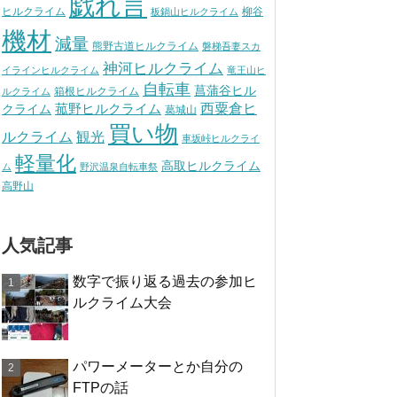
戯れ言
ヒルクライム
柳谷
板鍋山ヒルクライム
機材
減量
熊野古道ヒルクライム
磐梯吾妻スカ
神河ヒルクライム
イラインヒルクライム
竜王山ヒ
自転車
菖蒲谷ヒル
箱根ヒルクライム
ルクライム
西粟倉ヒ
菰野ヒルクライム
クライム
葛城山
買い物
観光
ルクライム
車坂峠ヒルクライ
軽量化
高取ヒルクライム
ム
野沢温泉自転車祭
高野山
人気記事
数字で振り返る過去の参加ヒ
ルクライム大会
パワーメーターとか自分の
FTPの話