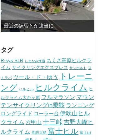
最近の練習とか適当に
タグ
ちくさ高原ヒルクラ
R-sys SLR
しまなみ海道
イム
サイクリングエクスプレス
ス
サンボルト
トレーニ
ツール・ド・ゆう
トラバ
ヒルクライム
ング
ヒ
ハルヒル
マウン
フルマラソン
ルクライム大台ヶ原
テンサイクリングin乗鞍
ランニング
伊吹山ヒル
ロングライド
ローラー台
十三峠
クライム
吉野大峰ヒ
六甲山
富士ヒル
ルクライム
周防大島
富士山