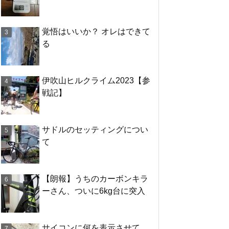
覚悟はいいか？ オレはできて
る
伊吹山ヒルクライム2023【参
戦記】
サドルのセッティングについ
て
【朗報】うちのカーボンキラ
ーさん、ついに6kg台に突入
サイコンに何を表示させて