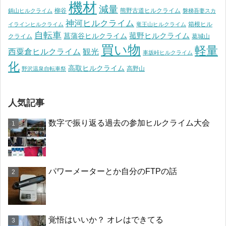
機材
減量
柳谷
熊野古道ヒルクライム
鍋山ヒルクライム
磐梯吾妻スカ
神河ヒルクライム
箱根ヒル
イラインヒルクライム
竜王山ヒルクライム
自転車
菰野ヒルクライム
菖蒲谷ヒルクライム
クライム
葛城山
買い物
軽量
観光
西粟倉ヒルクライム
車坂峠ヒルクライム
化
高取ヒルクライム
高野山
野沢温泉自転車祭
人気記事
数字で振り返る過去の参加ヒルクライム大会
パワーメーターとか自分のFTPの話
覚悟はいいか？ オレはできてる