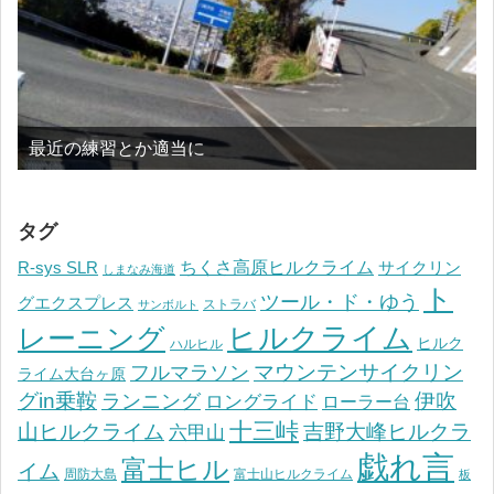
最近の練習とか適当に
タグ
ちくさ高原ヒルクライム
R-sys SLR
サイクリン
しまなみ海道
ト
ツール・ド・ゆう
グエクスプレス
ストラバ
サンボルト
ヒルクライム
レーニング
ヒルク
ハルヒル
マウンテンサイクリン
フルマラソン
ライム大台ヶ原
グin乗鞍
伊吹
ランニング
ロングライド
ローラー台
十三峠
山ヒルクライム
吉野大峰ヒルクラ
六甲山
戯れ言
富士ヒル
イム
周防大島
富士山ヒルクライム
板