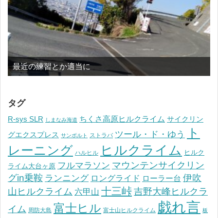
最近の練習とか適当に
タグ
ちくさ高原ヒルクライム
R-sys SLR
サイクリン
しまなみ海道
ト
ツール・ド・ゆう
グエクスプレス
ストラバ
サンボルト
ヒルクライム
レーニング
ヒルク
ハルヒル
マウンテンサイクリン
フルマラソン
ライム大台ヶ原
グin乗鞍
伊吹
ランニング
ロングライド
ローラー台
十三峠
山ヒルクライム
吉野大峰ヒルクラ
六甲山
戯れ言
富士ヒル
イム
周防大島
富士山ヒルクライム
板