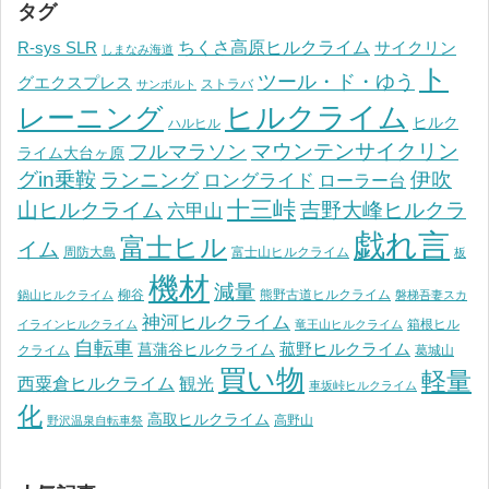
タグ
ちくさ高原ヒルクライム
R-sys SLR
サイクリン
しまなみ海道
ト
ツール・ド・ゆう
グエクスプレス
ストラバ
サンボルト
ヒルクライム
レーニング
ヒルク
ハルヒル
マウンテンサイクリン
フルマラソン
ライム大台ヶ原
グin乗鞍
伊吹
ランニング
ロングライド
ローラー台
十三峠
山ヒルクライム
吉野大峰ヒルクラ
六甲山
戯れ言
富士ヒル
イム
周防大島
富士山ヒルクライム
板
機材
減量
柳谷
熊野古道ヒルクライム
鍋山ヒルクライム
磐梯吾妻スカ
神河ヒルクライム
箱根ヒル
イラインヒルクライム
竜王山ヒルクライム
自転車
菰野ヒルクライム
菖蒲谷ヒルクライム
クライム
葛城山
買い物
軽量
観光
西粟倉ヒルクライム
車坂峠ヒルクライム
化
高取ヒルクライム
高野山
野沢温泉自転車祭