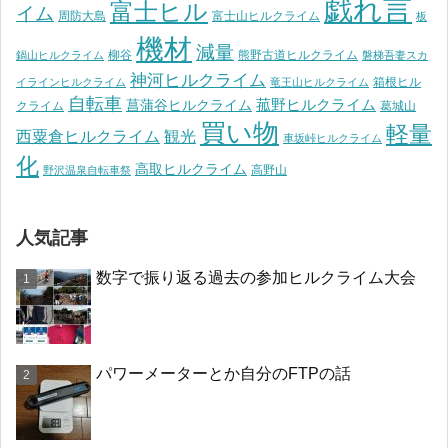
戯れ言
富士ヒル
イム
周防大島
富士山ヒルクライム
板
機材
減量
柳谷
熊野古道ヒルクライム
鍋山ヒルクライム
磐梯吾妻スカ
神河ヒルクライム
箱根ヒル
イラインヒルクライム
竜王山ヒルクライム
自転車
菰野ヒルクライム
菖蒲谷ヒルクライム
クライム
葛城山
買い物
軽量
観光
西粟倉ヒルクライム
車坂峠ヒルクライム
化
高取ヒルクライム
高野山
野沢温泉自転車祭
人気記事
数字で振り返る過去の参加ヒルクライム大会
パワーメーターとか自分のFTPの話