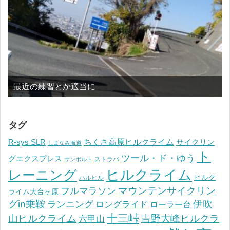
最近の練習とか適当に
タグ
ちくさ高原ヒルクライム
R-sys SLR
サイクリン
しまなみ海道
ト
ツール・ド・ゆう
グエクスプレス
ストラバ
サンボルト
ヒルクライム
レーニング
ヒルク
ハルヒル
マウンテンサイクリン
フルマラソン
ライム大台ヶ原
グin乗鞍
伊吹
ランニング
ロングライド
ローラー台
十三峠
山ヒルクライム
吉野大峰ヒルクラ
六甲山